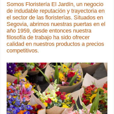
Somos Floristería El Jardín, un negocio
de indudable reputación y trayectoria en
el sector de las floristerías. Situados en
Segovia, abrimos nuestras puertas en el
año 1959, desde entonces nuestra
filosofía de trabajo ha sido ofrecer
calidad en nuestros productos a precios
competitivos.